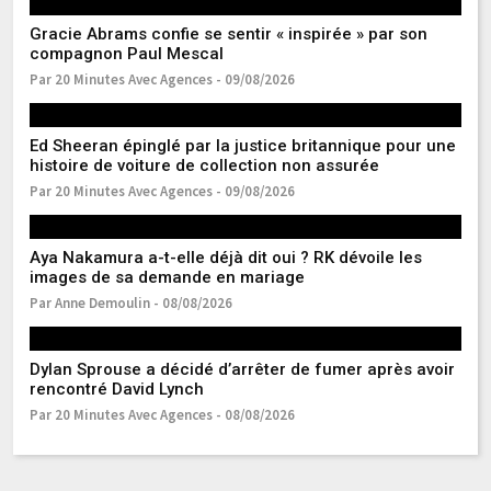
Gracie Abrams confie se sentir « inspirée » par son
Ka
compagnon Paul Mescal
so
Par 20 Minutes Avec Agences - 09/08/2026
Pa
Ed Sheeran épinglé par la justice britannique pour une
Je
histoire de voiture de collection non assurée
u
Par 20 Minutes Avec Agences - 09/08/2026
Pa
Aya Nakamura a-t-elle déjà dit oui ? RK dévoile les
C
images de sa demande en mariage
« 
Par Anne Demoulin - 08/08/2026
Pa
Dylan Sprouse a décidé d’arrêter de fumer après avoir
Ma
rencontré David Lynch
d’
Par 20 Minutes Avec Agences - 08/08/2026
Pa