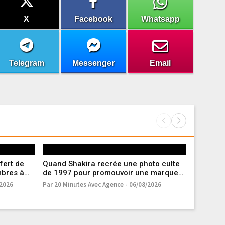
X
Facebook
Whatsapp
Telegram
Messenger
Email
fert de
Quand Shakira recrée une photo culte
Automutil
mbres à
de 1997 pour promouvoir une marque
de la pol
d’imprimante
célèbre 
/2026
Par 20 Minutes Avec Agence - 06/08/2026
Par Caroli