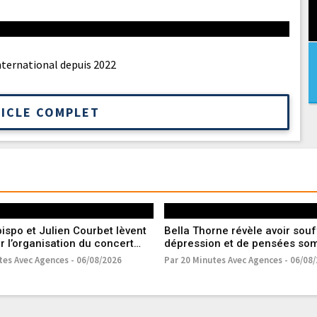
international depuis 2022
TICLE COMPLET
ispo et Julien Courbet lèvent
Bella Thorne révèle avoir souf
ur l’organisation du concert
dépression et de pensées so
sinistrés des incendies
l’adolescence
tes Avec Agences - 06/08/2026
Par 20 Minutes Avec Agences - 06/08