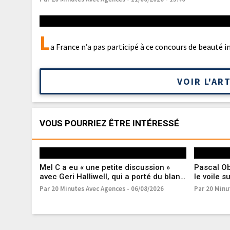
L
a France n’a pas participé à ce concours de beauté 
VOIR L'AR
VOUS POURRIEZ ÊTRE INTÉRESSÉ
Mel C a eu « une petite discussion »
Pascal Ob
avec Geri Halliwell, qui a porté du blanc
le voile s
à son mariage
pour les 
Par 20 Minutes Avec Agences - 06/08/2026
Par 20 Minu