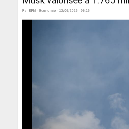
Musk valorisée à 1.765 mill
Par BFM - Economie - 12/06/2026 - 06:26