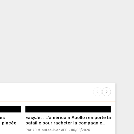
tés
EasyJet : L’américain Apollo remporte la
Marseille
é placée
bataille pour racheter la compagnie
entament
aérienne low-cost
Par 20 Minutes Avec AFP - 06/08/2026
Par A.V. - 