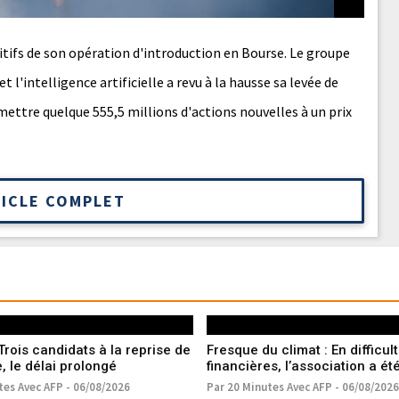
nitifs de son opération d'introduction en Bourse. Le groupe
t l'intelligence artificielle a revu à la hausse sa levée de
mettre quelque 555,5 millions d'actions nouvelles à un prix
TICLE COMPLET
Trois candidats à la reprise de
Fresque du climat : En difficul
e, le délai prolongé
financières, l’association a ét
en procédure de sauvegarde
tes Avec AFP - 06/08/2026
Par 20 Minutes Avec AFP - 06/08/2026