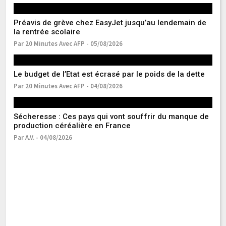
Préavis de grève chez EasyJet jusqu’au lendemain de
La
la rentrée scolaire
la
Par 20 Minutes Avec AFP - 05/08/2026
Pa
Le budget de l’Etat est écrasé par le poids de la dette
Bo
va
Par 20 Minutes Avec AFP - 04/08/2026
Pa
Sécheresse : Ces pays qui vont souffrir du manque de
production céréalière en France
La
pa
Par A.V. - 04/08/2026
Pa