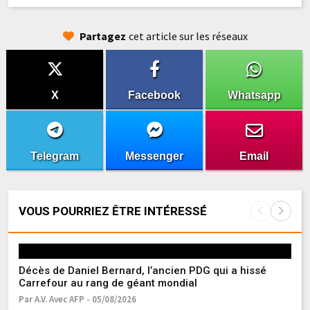
Partagez
cet article sur les réseaux
X
Facebook
Whatsapp
Telegram
Messenger
Email
VOUS POURRIEZ ÊTRE INTÉRESSÉ
Décès de Daniel Bernard, l’ancien PDG qui a hissé
Mé
Carrefour au rang de géant mondial
po
Par A.V. Avec AFP - 05/08/2026
Pa