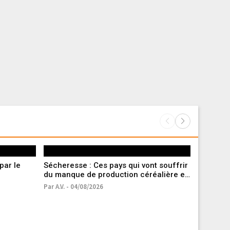
par le
Sécheresse : Ces pays qui vont souffrir
Mégafeu 
du manque de production céréalière en
passer m
France
Par A.V. - 04/08/2026
Par A.V. Av