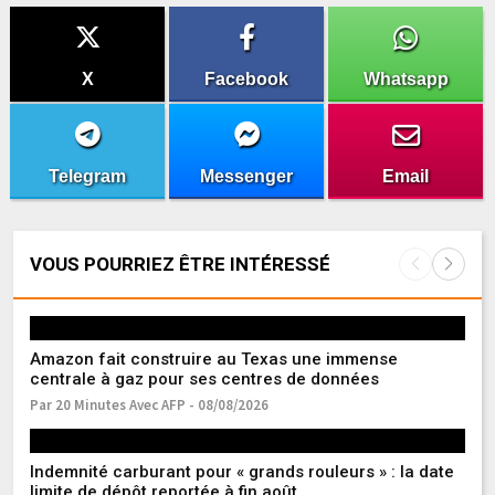
X
Facebook
Whatsapp
Telegram
Messenger
Email
VOUS POURRIEZ ÊTRE INTÉRESSÉ
Amazon fait construire au Texas une immense
Fr
centrale à gaz pour ses centres de données
l’
Par 20 Minutes Avec AFP - 08/08/2026
Pa
Indemnité carburant pour « grands rouleurs » : la date
Ea
limite de dépôt reportée à fin août
r