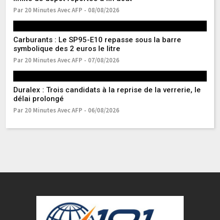
Par 20 Minutes Avec AFP - 08/08/2026
Pa
Carburants : Le SP95-E10 repasse sous la barre
Ma
symbolique des 2 euros le litre
s
Par 20 Minutes Avec AFP - 07/08/2026
Pa
Duralex : Trois candidats à la reprise de la verrerie, le
Gu
délai prolongé
de
Par 20 Minutes Avec AFP - 06/08/2026
Pa