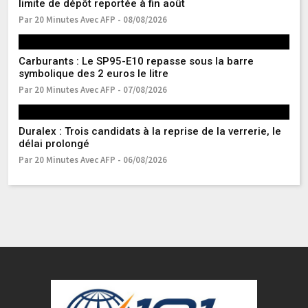
limite de dépôt reportée à fin août
r
Par 20 Minutes Avec AFP - 08/08/2026
Pa
Carburants : Le SP95-E10 repasse sous la barre
Ma
symbolique des 2 euros le litre
s
Par 20 Minutes Avec AFP - 07/08/2026
Pa
Duralex : Trois candidats à la reprise de la verrerie, le
Gu
délai prolongé
de
Par 20 Minutes Avec AFP - 06/08/2026
Pa