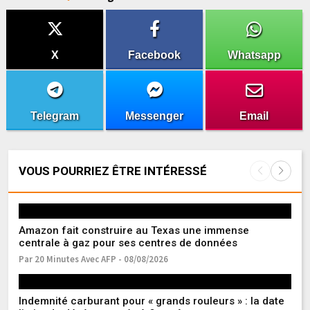
X
Facebook
Whatsapp
Telegram
Messenger
Email
VOUS POURRIEZ ÊTRE INTÉRESSÉ
Amazon fait construire au Texas une immense
Fr
centrale à gaz pour ses centres de données
l’
Par 20 Minutes Avec AFP - 08/08/2026
Pa
Indemnité carburant pour « grands rouleurs » : la date
Ea