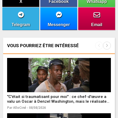
X
Facebook
Whatsapp
Telegram
Messenger
Email
VOUS POURRIEZ ÊTRE INTÉRESSÉ
"C'était si traumatisant pour moi" : ce chef-d'œuvre a
Pr
valu un Oscar à Denzel Washington, mais le réalisateur
cu
garde un très mauvais souvenir d'un des acteurs du
te
Par AlloCiné - 08/08/2026
Pa
film