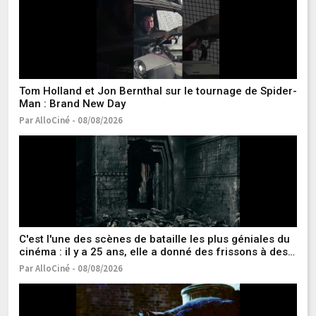
Tom Holland et Jon Bernthal sur le tournage de Spider-
Sp
Man : Brand New Day
?
Par AlloCiné - 08/08/2026
Pa
C'est l'une des scènes de bataille les plus géniales du
Z
cinéma : il y a 25 ans, elle a donné des frissons à des
oc
millions de spectateurs
Par AlloCiné - 08/08/2026
Pa