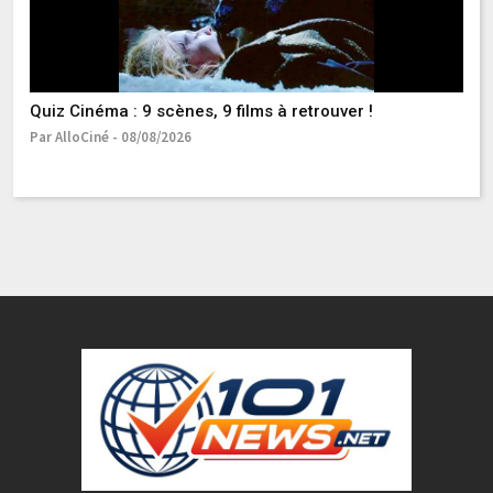
Quiz Cinéma : 9 scènes, 9 films à retrouver !
"L
l’
Par AlloCiné - 08/08/2026
Ma
Pa