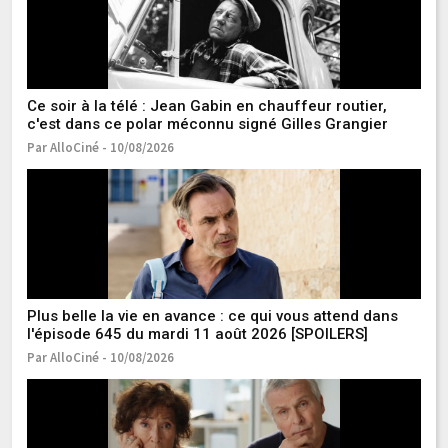
Ce soir à la télé : Jean Gabin en chauffeur routier,
Il
c'est dans ce polar méconnu signé Gilles Grangier
et
Par AlloCiné - 10/08/2026
Pa
D
et
Pa
Plus belle la vie en avance : ce qui vous attend dans
l'épisode 645 du mardi 11 août 2026 [SPOILERS]
Par AlloCiné - 10/08/2026
"J
1