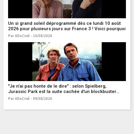
da
Pa
Un si grand soleil déprogrammé dès ce lundi 10 août
2026 pour plusieurs jours sur France 3 ! Voici pourquoi
Par AlloCiné - 10/08/2026
Qu
B
Pa
"Je n’ai pas honte de le dire" : selon Spielberg,
Jurassic Park est la suite cachée d'un blockbuster
considéré comme l’un des meilleurs de tous les temps
Par AlloCiné - 09/08/2026