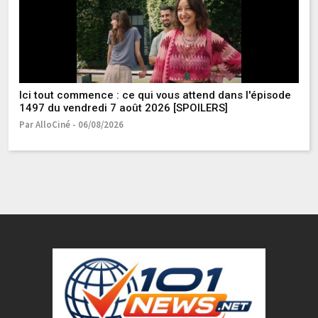
Ici tout commence : ce qui vous attend dans l'épisode
Ce
1497 du vendredi 7 août 2026 [SPOILERS]
da
os
Par AlloCiné - 06/08/2026
Pa