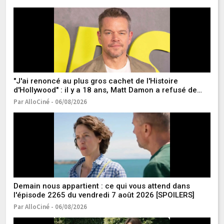
"J'ai renoncé au plus gros cachet de l'Histoire
Qu
d'Hollywood" : il y a 18 ans, Matt Damon a refusé de
re
jouer dans l'un des meilleurs films de super-héros de
Par AlloCiné - 06/08/2026
Pa
tous les temps
Demain nous appartient : ce qui vous attend dans
C'
l'épisode 2265 du vendredi 7 août 2026 [SPOILERS]
l'
r
Par AlloCiné - 06/08/2026
Pa