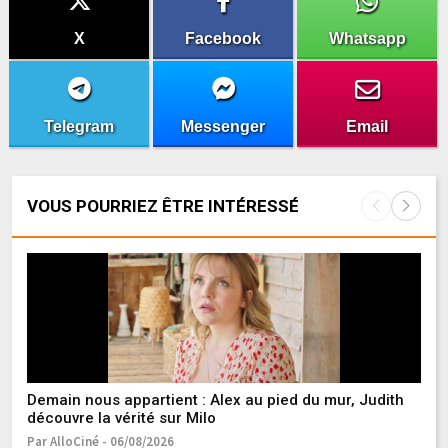
X
Facebook
Whatsapp
Telegram
Messenger
Email
VOUS POURRIEZ ÊTRE INTÉRESSÉ
Demain nous appartient : Alex au pied du mur, Judith
Cl
découvre la vérité sur Milo
le
t
Par AlloCiné - 06/08/2026
Pa