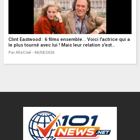
Clint Eastwood : 6 films ensemble... Voici l'actrice qui a
Ce
le plus tourné avec lui ! Mais leur relation s'est
da
terminée de manière houleuse
os
Par AlloCiné - 06/08/2026
Pa