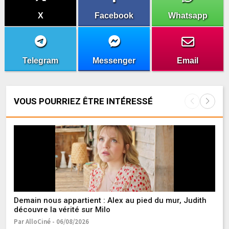
X
Facebook
Whatsapp
Telegram
Messenger
Email
VOUS POURRIEZ ÊTRE INTÉRESSÉ
Demain nous appartient : Alex au pied du mur, Judith
Ic
découvre la vérité sur Milo
1
Par AlloCiné - 06/08/2026
Pa