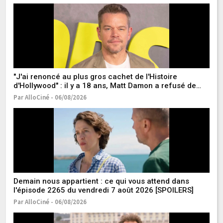
"J'ai renoncé au plus gros cachet de l'Histoire
Qu
d'Hollywood" : il y a 18 ans, Matt Damon a refusé de
re
jouer dans l'un des meilleurs films de super-héros de
Par AlloCiné - 06/08/2026
Pa
tous les temps
Demain nous appartient : ce qui vous attend dans
C'
l'épisode 2265 du vendredi 7 août 2026 [SPOILERS]
l'
r
Par AlloCiné - 06/08/2026
Pa