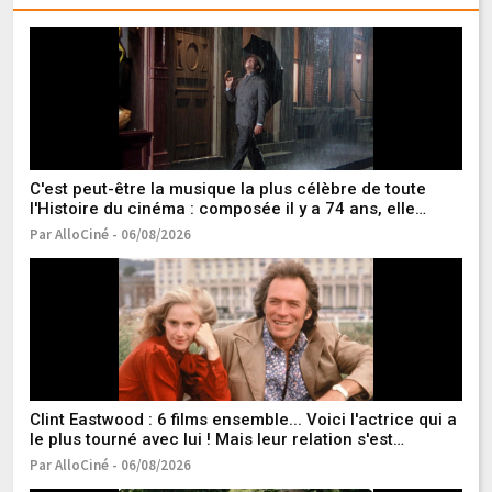
C'est peut-être la musique la plus célèbre de toute
Ce
l'Histoire du cinéma : composée il y a 74 ans, elle
da
résonne encore en boucle dans nos têtes
os
Par AlloCiné - 06/08/2026
Pa
Clint Eastwood : 6 films ensemble... Voici l'actrice qui a
Un
le plus tourné avec lui ! Mais leur relation s'est
ve
terminée de manière houleuse
Par AlloCiné - 06/08/2026
Pa