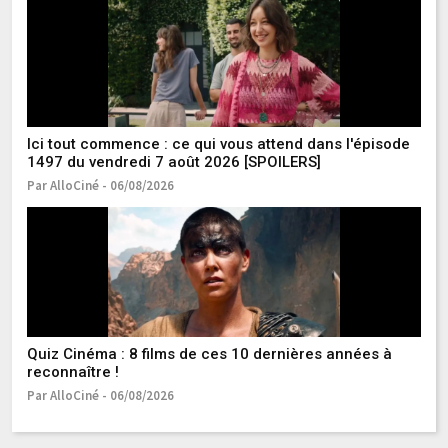
Ici tout commence : ce qui vous attend dans l'épisode
Ic
1497 du vendredi 7 août 2026 [SPOILERS]
Ja
Par AlloCiné - 06/08/2026
Pa
Quiz Cinéma : 8 films de ces 10 dernières années à
"E
reconnaître !
c'
et
Par AlloCiné - 06/08/2026
Pa