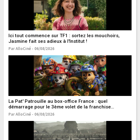
Ici tout commence sur TF1 : sortez les mouchoirs,
No
Jasmine fait ses adieux à l'Institut !
to
Ba
Par AlloCiné - 06/08/2026
Pa
La Pat' Patrouille au box-office France : quel
S
démarrage pour le 3ème volet de la franchise
En
familiale ?
Par AlloCiné - 06/08/2026
Pa