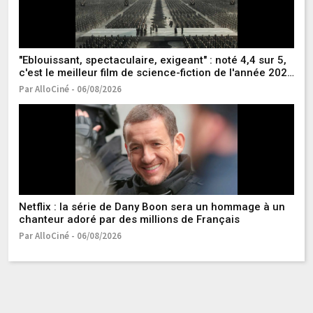
"Eblouissant, spectaculaire, exigeant" : noté 4,4 sur 5,
Ne
c'est le meilleur film de science-fiction de l'année 2024
to
et on le doit à un maître incontesté du genre !
Par AlloCiné - 06/08/2026
Pa
Netflix : la série de Dany Boon sera un hommage à un
Pl
chanteur adoré par des millions de Français
Mo
S
Par AlloCiné - 06/08/2026
Pa