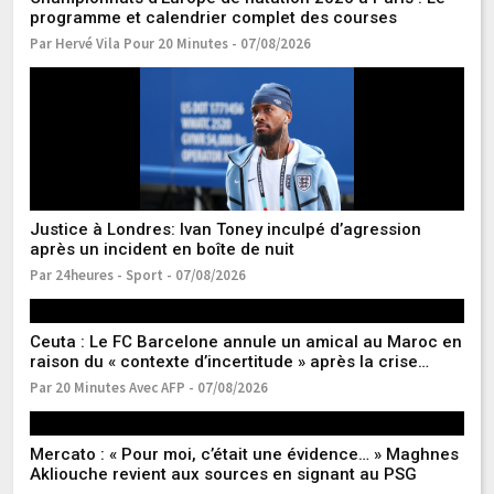
programme et calendrier complet des courses
Par Hervé Vila Pour 20 Minutes - 07/08/2026
A
ol
P
Pa
Justice à Londres: Ivan Toney inculpé d’agression
FI
après un incident en boîte de nuit
co
e
Par 24heures - Sport - 07/08/2026
Pa
Ceuta : Le FC Barcelone annule un amical au Maroc en
raison du « contexte d’incertitude » après la crise
migratoire
Par 20 Minutes Avec AFP - 07/08/2026
Mercato : « Pour moi, c’était une évidence… » Maghnes
Cr
Akliouche revient aux sources en signant au PSG
la