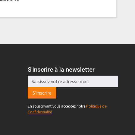
maillot j
Par 24heur
S'inscrire à la newsletter
S'inscrire
En souscrivant vous acceptez notre
Politique de
Confidentialité