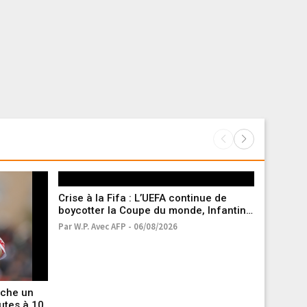
Crise à la Fifa : L’UEFA continue de
boycotter la Coupe du monde, Infantino
toujours sous pression
Par W.P. Avec AFP - 06/08/2026
ache un
Tour de 
utes à 10
s’impose