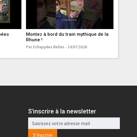
ppées
Montez à bord du train mythique de la
Italie, l
Rhune !
belles
Par Echappées Belles - 14/07/2026
Par Echapp
S'inscrire à la newsletter
S'inscrire