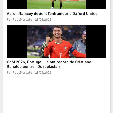
Pa
Aaron Ramsey devient l’entraîneur d’Oxford United
Par FootMercato - 23/06/2026
L’
Pa
CdM 2026, Portugal : le but record de Cristiano
Ronaldo contre l’Ouzbékistan
Par FootMercato - 23/06/2026
C
M
Pa