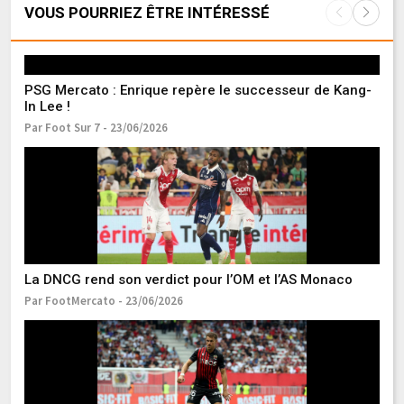
VOUS POURRIEZ ÊTRE INTÉRESSÉ
PSG Mercato : Enrique repère le successeur de Kang-
In Lee !
Par Foot Sur 7 - 23/06/2026
M
e
Pa
La DNCG rend son verdict pour l’OM et l’AS Monaco
Par FootMercato - 23/06/2026
L
li