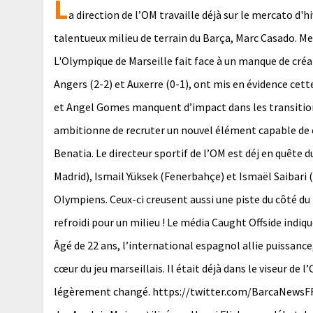
L
a direction de l’OM travaille déjà sur le mercato d'
talentueux milieu de terrain du Barça, Marc Casado. M
L'Olympique de Marseille fait face à un manque de créat
Angers (2-2) et Auxerre (0-1), ont mis en évidence ce
et Angel Gomes manquent d’impact dans les transitions
ambitionne de recruter un nouvel élément capable de 
Benatia. Le directeur sportif de l’OM est déj en quête 
Madrid), Ismail Yüksek (Fenerbahçe) et Ismaël Saibari 
Olympiens. Ceux-ci creusent aussi une piste du côté du 
refroidi pour un milieu ! Le média Caught Offside indiq
Âgé de 22 ans, l’international espagnol allie puissance
cœur du jeu marseillais. Il était déjà dans le viseur de
légèrement changé. https://twitter.com/BarcaNewsF