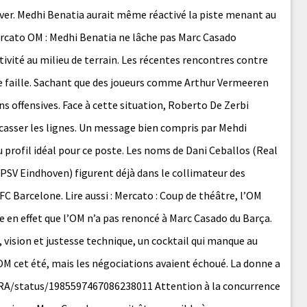
hiver. Medhi Benatia aurait même réactivé la piste menant au
ercato OM : Medhi Benatia ne lâche pas Marc Casado
ivité au milieu de terrain. Les récentes rencontres contre
tte faille. Sachant que des joueurs comme Arthur Vermeeren
 offensives. Face à cette situation, Roberto De Zerbi
casser les lignes. Un message bien compris par Mehdi
du profil idéal pour ce poste. Les noms de Dani Ceballos (Real
(PSV Eindhoven) figurent déjà dans le collimateur des
FC Barcelone. Lire aussi : Mercato : Coup de théâtre, l’OM
ue en effet que l’OM n’a pas renoncé à Marc Casado du Barça.
, vision et justesse technique, un cocktail qui manque au
 l’OM cet été, mais les négociations avaient échoué. La donne a
RA/status/1985597467086238011 Attention à la concurrence