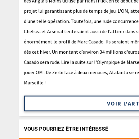
des Anglais Moins utilisé par Hansi Flick en ce début d
projet lui garantissant plus de temps de jeu. L'OM, atte
d'une telle opération. Toutefois, une rude concurrence
Chelsea et Arsenal tenteraient aussi de l’attirer dans 
énormément le profil de Marc Casado. Ils seraient mêm
dès cet hiver. Un montant d’environ 34 millions d'euros
Casado sera rude. Lire la suite sur l'Olympique de Marsei
jouer OM : De Zerbi face à deux menaces, Atalanta se r
Marseille !
VOIR L'AR
VOUS POURRIEZ ÊTRE INTÉRESSÉ