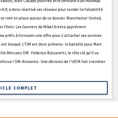
e saison, Marc Casado pourrait être sensible à un nouveau
ntif, a donc réactivé ses réseaux pour sonder la faisabilité
 se met en place autour de ce dossier. Manchester United,
ses filets. Les Gunners de Mikel Arteta apprécient
e prêts à formuler une offre pour s'attacher ses services
 est évoqué. L’OM est donc prévenu : la bataille pour Marc
lle Mercato OM : Federico Balzaretti, le rôle clé qu’il va
enforce ! OM-Atalanta : Une décision de l’UEFA fait trembler
TICLE COMPLET