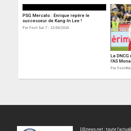
PSG Mercato : Enrique repère le
successeur de Kang-In Lee !
Par Foot Sur 7 - 23/06/2026
La DNCG r
l’AS Mon
Par FootMer
101news.net : toute l'actual