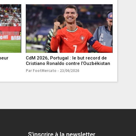
neur
CdM 2026, Portugal : le but record de
Mercato 
Cristiano Ronaldo contre l’Ouzbékistan
autre ve
Par FootMercato - 23/06/2026
Par Foot Su
S'inscrire à la newsletter