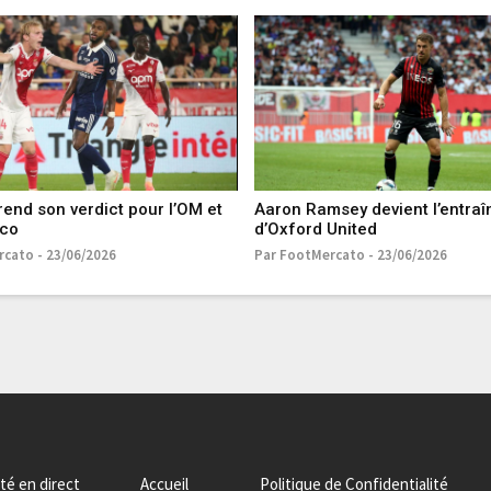
end son verdict pour l’OM et
Aaron Ramsey devient l’entraî
aco
d’Oxford United
cato - 23/06/2026
Par FootMercato - 23/06/2026
ité en direct
Accueil
Politique de Confidentialité