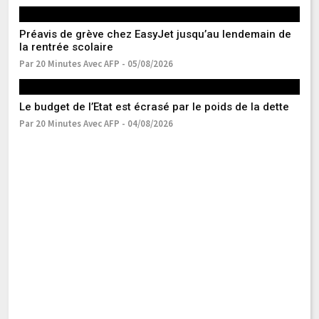
Préavis de grève chez EasyJet jusqu’au lendemain de
La
la rentrée scolaire
la
Par 20 Minutes Avec AFP - 05/08/2026
Pa
Le budget de l’Etat est écrasé par le poids de la dette
Bo
va
Par 20 Minutes Avec AFP - 04/08/2026
Pa