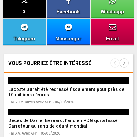
X
Facebook
Whatsapp
Telegram
Messenger
Email
VOUS POURRIEZ ÊTRE INTÉRESSÉ
Lacoste aurait été redressé fiscalement pour près de
Sé
10 millions d’euros
pr
Par 20 Minutes Avec AFP - 06/08/2026
Pa
Décès de Daniel Bernard, l’ancien PDG qui a hissé
Mé
Carrefour au rang de géant mondial
po
Par A.V. Avec AFP - 05/08/2026
Pa