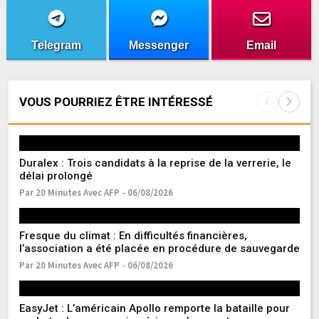
Telegram
Messenger
Email
VOUS POURRIEZ ÊTRE INTÉRESSÉ
Duralex : Trois candidats à la reprise de la verrerie, le
Gu
délai prolongé
de
Par 20 Minutes Avec AFP - 06/08/2026
Pa
Fresque du climat : En difficultés financières,
La
l’association a été placée en procédure de sauvegarde
10
Par 20 Minutes Avec AFP - 06/08/2026
Pa
EasyJet : L’américain Apollo remporte la bataille pour
Dé