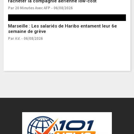
racheter la compagnie aérienne low-cost
C
Par 20 Minutes Avec AFP - 06/08/2026
Pa
Marseille : Les salariés de Haribo entament leur 6e
Pr
semaine de grève
la
Par A.V. - 06/08/2026
Pa