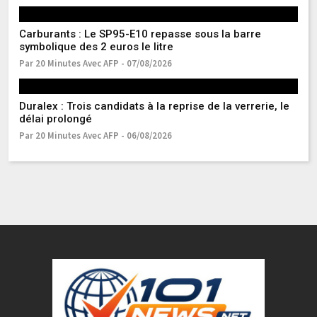
Carburants : Le SP95-E10 repasse sous la barre
Ma
symbolique des 2 euros le litre
s
Par 20 Minutes Avec AFP - 07/08/2026
Pa
Duralex : Trois candidats à la reprise de la verrerie, le
Gu
délai prolongé
de
Par 20 Minutes Avec AFP - 06/08/2026
Pa