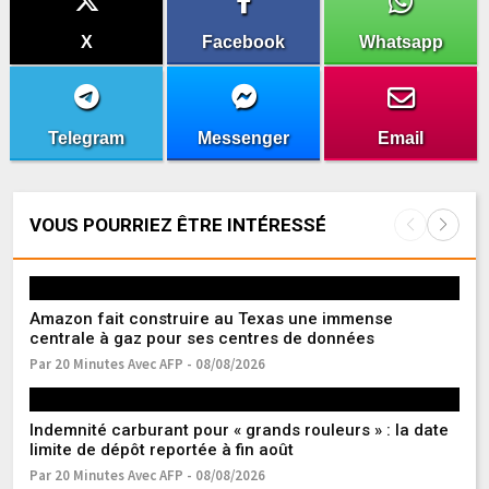
X
Facebook
Whatsapp
Telegram
Messenger
Email
VOUS POURRIEZ ÊTRE INTÉRESSÉ
Amazon fait construire au Texas une immense
Fr
centrale à gaz pour ses centres de données
l’
Par 20 Minutes Avec AFP - 08/08/2026
Pa
Indemnité carburant pour « grands rouleurs » : la date
Ea
limite de dépôt reportée à fin août
r
Par 20 Minutes Avec AFP - 08/08/2026
Pa