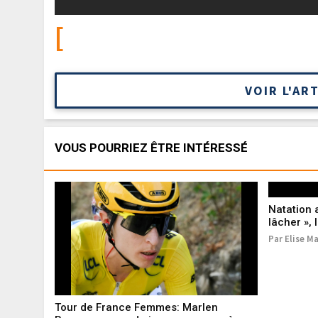
[
VOIR L'AR
VOUS POURRIEZ ÊTRE INTÉRESSÉ
Natation a
lâcher »,
homme sél
Par Elise Ma
France
Tour de France Femmes: Marlen