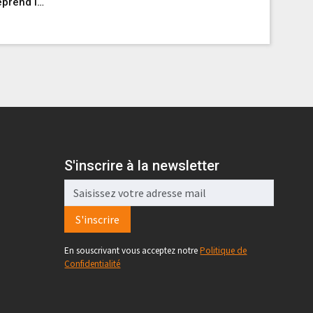
eprend le
cyclisme
après av
Par 24heur
S'inscrire à la newsletter
S'inscrire
En souscrivant vous acceptez notre
Politique de
Confidentialité