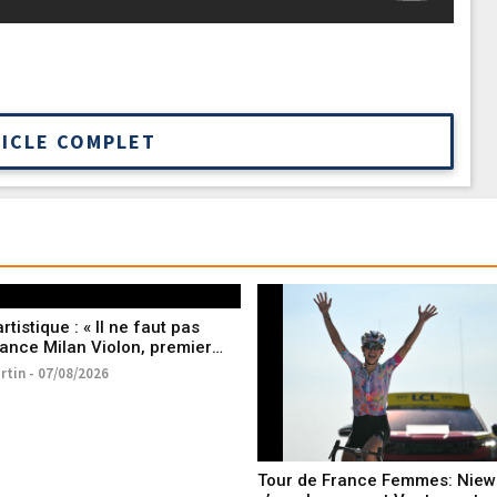
TICLE COMPLET
rtistique : « Il ne faut pas
 lance Milan Violon, premier
ectionné de l’équipe de
rtin - 07/08/2026
Tour de France Femmes: Nie