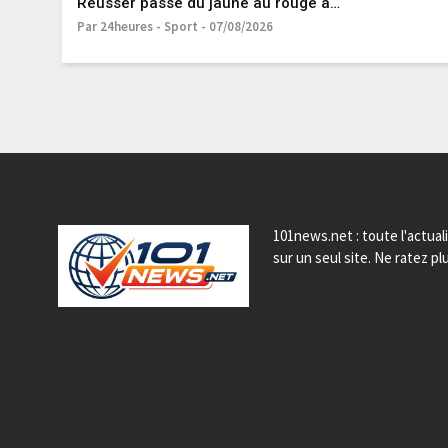
Reusser passe du jaune au rouge à
cause de sa rivale
Par 24heures - Sport - 07/08/2026
101news.net : toute l'actual
sur un seul site. Ne ratez plu