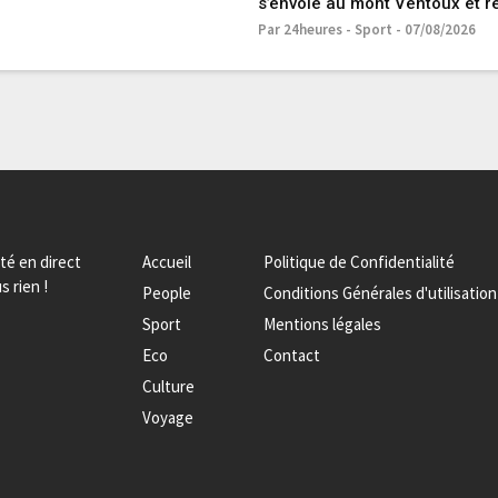
s’envole au mont Ventoux et r
maillot jaune
Par 24heures - Sport - 07/08/2026
ité en direct
Accueil
Politique de Confidentialité
s rien !
People
Conditions Générales d'utilisation
Sport
Mentions légales
Eco
Contact
Culture
Voyage