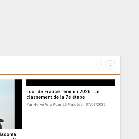
Tour de France féminin 2026 : Le
classement de la 7e étape
Par Hervé Vila Pour 20 Minutes - 07/08/2026
wiadoma
Accident