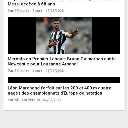
Messi décède à 68 ans
Par 24heures - Sport - 08/08/2026
T
Fe
Pa
Mercato en Premier League: Bruno Guimaraes quitte
E
Newcastle pour Lausanne Arsenal
Pr
a
Par 24heures - Sport - 08/08/2026
Pa
Léon Marchand forfait sur les 200 et 400 m quatre
L’
nages des championnats d’Europe de natation
d’
g
Par William Pereira - 08/08/2026
Pa