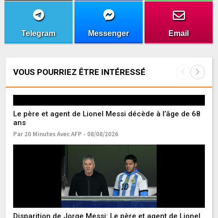
Telegram
Messenger
Email
VOUS POURRIEZ ÊTRE INTÉRESSÉ
Le père et agent de Lionel Messi décède à l’âge de 68
ans
Par 20 Minutes Avec AFP - 08/08/2026
Si
Ma
Pa
Disparition de Jorge Messi: Le père et agent de Lionel