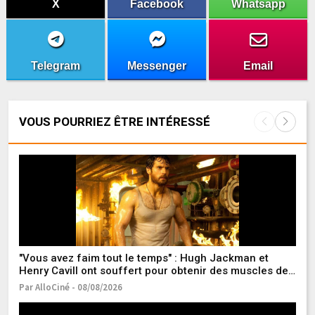
X
Facebook
Whatsapp
Telegram
Messenger
Email
VOUS POURRIEZ ÊTRE INTÉRESSÉ
« 
d
pa
Pa
"Vous avez faim tout le temps" : Hugh Jackman et
Henry Cavill ont souffert pour obtenir des muscles de
super-héros
Par AlloCiné - 08/08/2026