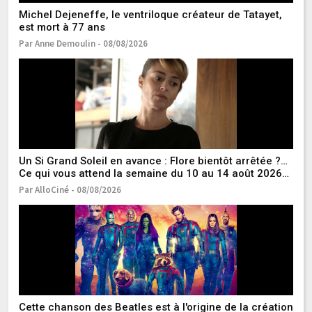
Michel Dejeneffe, le ventriloque créateur de Tatayet,
De
est mort à 77 ans
re
s
Par Anne Demoulin - 08/08/2026
Pa
Un Si Grand Soleil en avance : Flore bientôt arrêtée ?…
Pl
Ce qui vous attend la semaine du 10 au 14 août 2026
t-
[SPOILERS]
2
Par AlloCiné - 08/08/2026
Pa
Cette chanson des Beatles est à l'origine de la création
Le