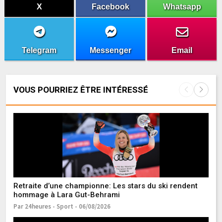
X
Facebook
Whatsapp
Telegram
Messenger
Email
VOUS POURRIEZ ÊTRE INTÉRESSÉ
Retraite d’une championne: Les stars du ski rendent
F
hommage à Lara Gut-Behrami
d’
Par 24heures - Sport - 06/08/2026
Pa