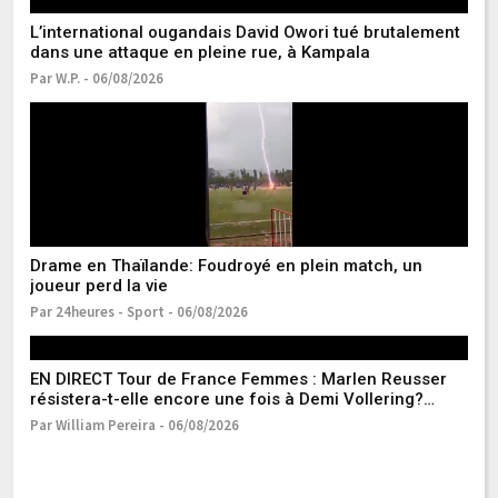
L’international ougandais David Owori tué brutalement
Li
dans une attaque en pleine rue, à Kampala
et
Par W.P. - 06/08/2026
Pa
Drame en Thaïlande: Foudroyé en plein match, un
Él
joueur perd la vie
M
Par 24heures - Sport - 06/08/2026
Pa
EN DIRECT Tour de France Femmes : Marlen Reusser
Lu
résistera-t-elle encore une fois à Demi Vollering?
Ma
Suivez la 6e étape avec nous
ph
Par William Pereira - 06/08/2026
Pa