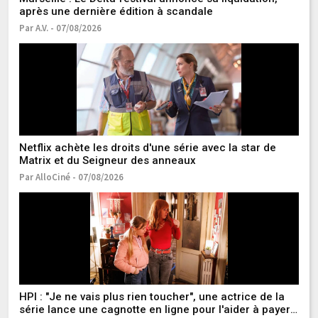
après une dernière édition à scandale
Par A.V. - 07/08/2026
Un
g
Pa
Netflix achète les droits d'une série avec la star de
Matrix et du Seigneur des anneaux
Par AlloCiné - 07/08/2026
"J
T
Pa
HPI : "Je ne vais plus rien toucher", une actrice de la
série lance une cagnotte en ligne pour l'aider à payer