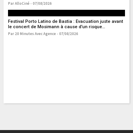
ses factures !
Par AlloCiné - 07/08/2026
Festival Porto Latino de Bastia : Evacuation juste avant
De
le concert de Mosimann à cause d’un risque
vo
d’affaissement
Par 20 Minutes Avec Agence - 07/08/2026
Pa
Vo
Pa