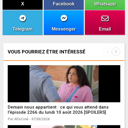
X
Facebook
Whatsapp
Telegram
Messenger
Email
VOUS POURRIEZ ÊTRE INTÉRESSÉ
Demain nous appartient : ce qui vous attend dans
Qu
l'épisode 2266 du lundi 10 août 2026 [SPOILERS]
M
Par AlloCiné - 07/08/2026
Pa