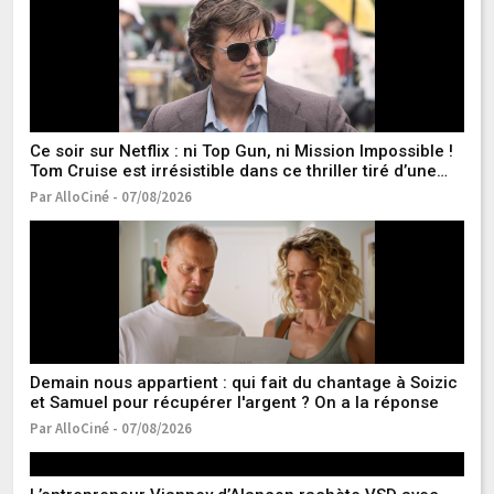
Ce soir sur Netflix : ni Top Gun, ni Mission Impossible !
Ic
Tom Cruise est irrésistible dans ce thriller tiré d’une
14
histoire vraie
Par AlloCiné - 07/08/2026
Pa
Demain nous appartient : qui fait du chantage à Soizic
M
et Samuel pour récupérer l'argent ? On a la réponse
qu
Par AlloCiné - 07/08/2026
Pa