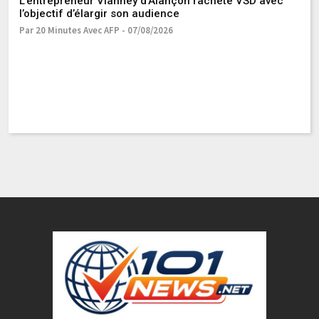
L’entrepreneur Vianney d’Alançon rachète VSD avec
l’objectif d’élargir son audience
Par 20 Minutes Avec AFP - 07/08/2026
V
de
Pa