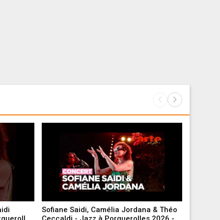
idi
Sofiane Saidi, Camélia Jordana & Théo
Demain n
rquerolles
Ceccaldi - Jazz à Porquerolles 2026 -
du mur, J