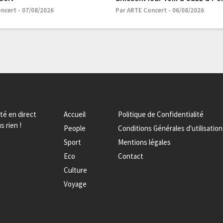
#live #rai - ARTE Concert
ncert - 07/08/2026
Par ARTE Concert - 06/08/2026
ité en direct
Accueil
Politique de Confidentialité
s rien !
People
Conditions Générales d'utilisation
Sport
Mentions légales
Eco
Contact
Culture
Voyage