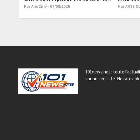
août 2026 [SPOILERS]
Par AlloCiné - 07/08/2026
Par ARTE Co
101news.net : toute l'actual
sur un seul site. Ne ratez plu