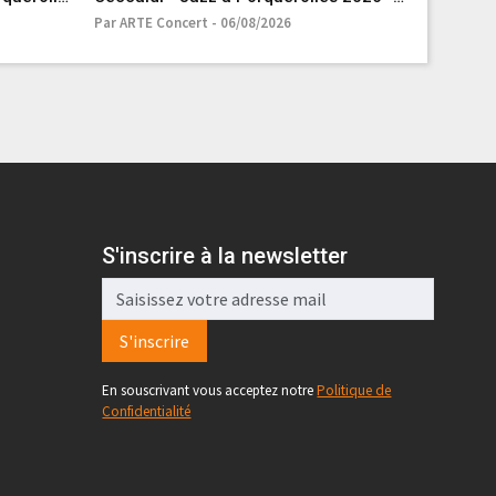
ARTE Concert
Milo
Par ARTE Concert - 06/08/2026
Par AlloCin
S'inscrire à la newsletter
S'inscrire
En souscrivant vous acceptez notre
Politique de
Confidentialité