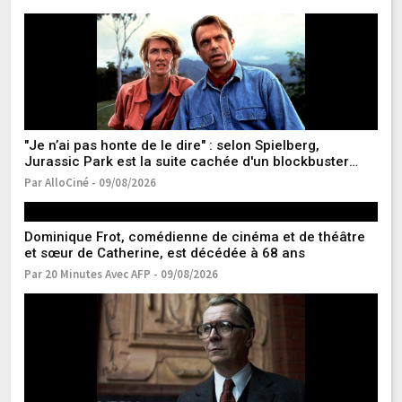
"Je n’ai pas honte de le dire" : selon Spielberg,
"U
Jurassic Park est la suite cachée d'un blockbuster
no
considéré comme l’un des meilleurs de tous les temps
s
Par AlloCiné - 09/08/2026
Pa
Dominique Frot, comédienne de cinéma et de théâtre
et sœur de Catherine, est décédée à 68 ans
Par 20 Minutes Avec AFP - 09/08/2026
Th
Pa