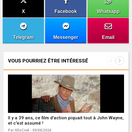
X
Facebook
Whatsapp
Telegram
Messenger
Email
VOUS POURRIEZ ÊTRE INTÉRESSÉ
Il y a 39 ans, ce film d'action piquait tout à John Wayne,
Qu
et c'est assumé !
B
Par AlloCiné - 09/08/2026
Pa