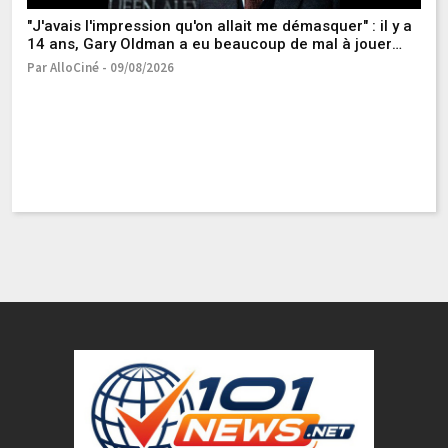
"J'avais l'impression qu'on allait me démasquer" : il y a
14 ans, Gary Oldman a eu beaucoup de mal à jouer
dans ce formidable thriller d'espionnage noté 4 sur 5
Par AlloCiné - 09/08/2026
La
C
Pa