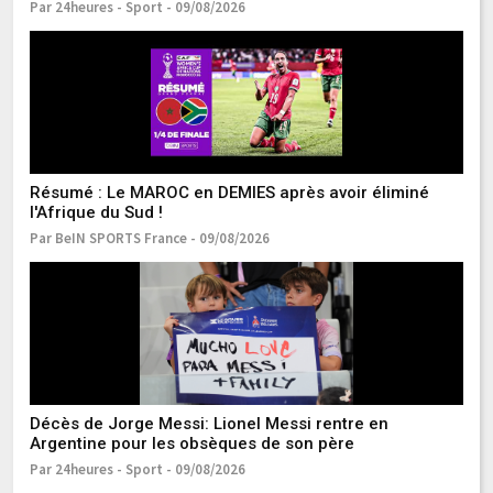
Pa
Par 24heures - Sport - 09/08/2026
R
Résumé : Le MAROC en DEMIES après avoir éliminé
RE
l'Afrique du Sud !
Pa
Par BeIN SPORTS France - 09/08/2026
R
Décès de Jorge Messi: Lionel Messi rentre en
su
Argentine pour les obsèques de son père
Pa
Par 24heures - Sport - 09/08/2026