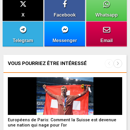
X
Facebook
Whatsapp
Telegram
Messenger
Email
VOUS POURRIEZ ÊTRE INTÉRESSÉ
Li
qu
Pa
Fo
Européens de Paris: Comment la Suisse est devenue
P
une nation qui nage pour l’or