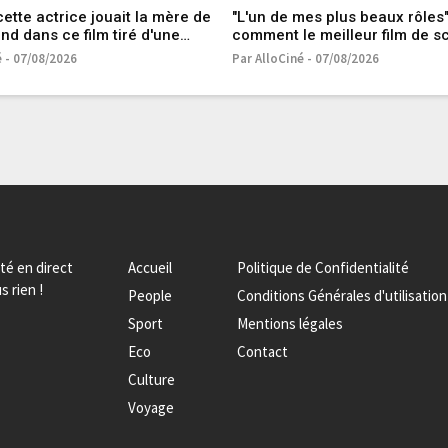
cette actrice jouait la mère de
"L'un de mes plus beaux rôles"
nd dans ce film tiré d'une
comment le meilleur film de s
raie : 14 ans après, elle se
fiction de tous les temps a sau
é - 07/08/2026
Par AlloCiné - 07/08/2026
ns Spider-Man Brand New Day
carrière d'Anne Hathaway
ité en direct
Accueil
Politique de Confidentialité
s rien !
People
Conditions Générales d'utilisation
Sport
Mentions légales
Eco
Contact
Culture
Voyage