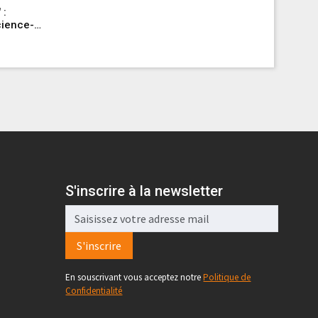
 :
Netflix a
cience-
avec la s
vé la
des ann
Par AlloCin
S'inscrire à la newsletter
S'inscrire
En souscrivant vous acceptez notre
Politique de
Confidentialité