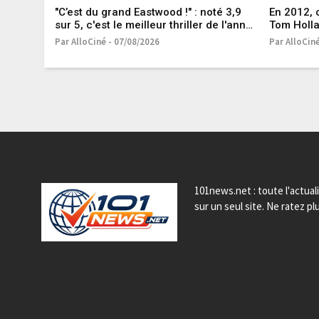
"C’est du grand Eastwood !" : noté 3,9
En 2012, 
sur 5, c'est le meilleur thriller de l'année
Tom Holla
2024 et il est porté par un casting de
histoire v
Par AlloCiné - 07/08/2026
Par AlloCin
haute volée !
cache da
101news.net : toute l'actual
sur un seul site. Ne ratez plu