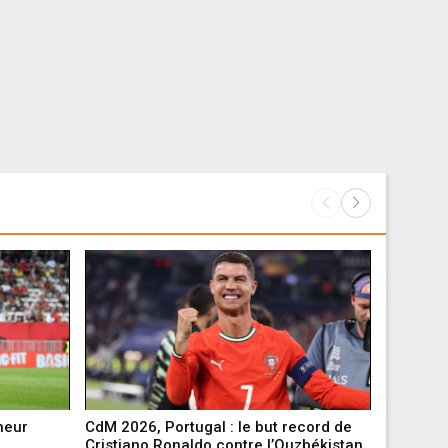
neur
CdM 2026, Portugal : le but record de
Mercato 
Cristiano Ronaldo contre l’Ouzbékistan
autre ve