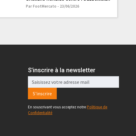
Par FootMercato - 23/06/2026
Par Foot Su
S'inscrire à la newsletter
S'inscrire
En souscrivant vous acceptez notre
Politique de
Confidentialité