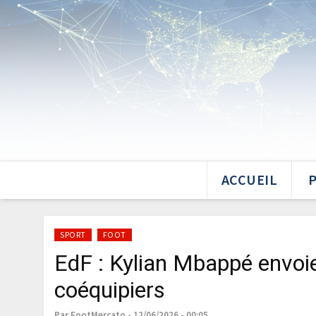
ACCUEIL
SPORT
FOOT
EdF : Kylian Mbappé envoi
coéquipiers
Par FootMercato - 12/06/2026 - 00:05