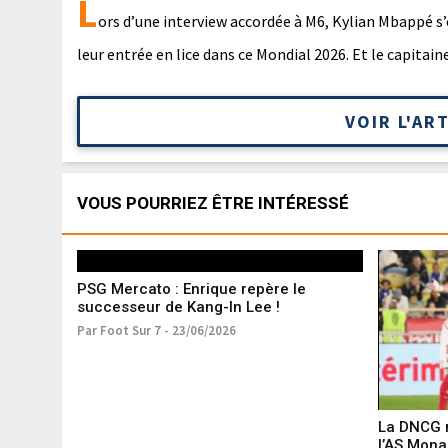
L
ors d’une interview accordée à M6, Kylian Mbappé s
leur entrée en lice dans ce Mondial 2026. Et le capita
VOIR L'AR
VOUS POURRIEZ ÊTRE INTÉRESSÉ
PSG Mercato : Enrique repère le
successeur de Kang-In Lee !
Par Foot Sur 7 - 23/06/2026
La DNCG r
l’AS Mon