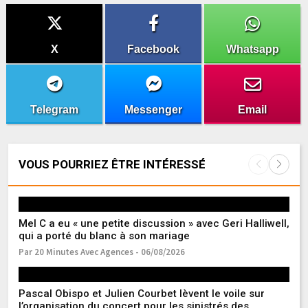
X
Facebook
Whatsapp
Telegram
Messenger
Email
VOUS POURRIEZ ÊTRE INTÉRESSÉ
Mel C a eu « une petite discussion » avec Geri Halliwell,
Au
qui a porté du blanc à son mariage
Qu
Hi
Par 20 Minutes Avec Agences - 06/08/2026
Pa
Pascal Obispo et Julien Courbet lèvent le voile sur
La
l’organisation du concert pour les sinistrés des
S