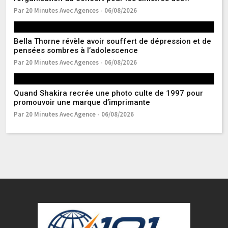
incendies
Par 20 Minutes Avec Agences - 06/08/2026
Pa
Bella Thorne révèle avoir souffert de dépression et de
Ky
pensées sombres à l’adolescence
Es
Par 20 Minutes Avec Agences - 06/08/2026
Pa
Quand Shakira recrée une photo culte de 1997 pour
Le
promouvoir une marque d’imprimante
s
S
Par 20 Minutes Avec Agence - 06/08/2026
Pa