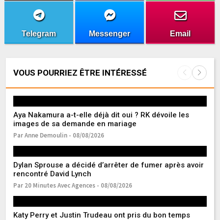
Telegram
Messenger
Email
VOUS POURRIEZ ÊTRE INTÉRESSÉ
Aya Nakamura a-t-elle déjà dit oui ? RK dévoile les
C
images de sa demande en mariage
« 
Par Anne Demoulin - 08/08/2026
Pa
Dylan Sprouse a décidé d’arrêter de fumer après avoir
Ma
rencontré David Lynch
d’
Par 20 Minutes Avec Agences - 08/08/2026
Pa
Katy Perry et Justin Trudeau ont pris du bon temps
Ma