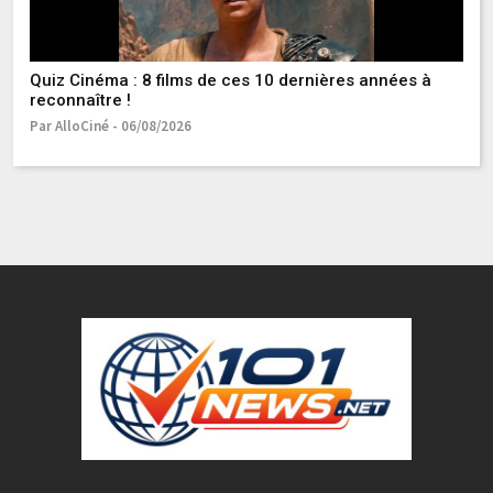
Quiz Cinéma : 8 films de ces 10 dernières années à
Ce
reconnaître !
da
os
Par AlloCiné - 06/08/2026
Pa