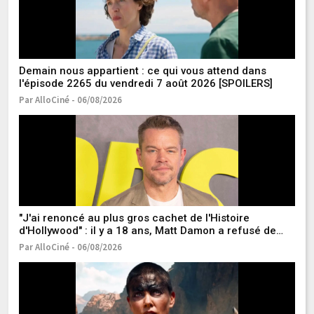
Demain nous appartient : ce qui vous attend dans
Ic
l'épisode 2265 du vendredi 7 août 2026 [SPOILERS]
1
Par AlloCiné - 06/08/2026
Pa
"J'ai renoncé au plus gros cachet de l'Histoire
Cl
d'Hollywood" : il y a 18 ans, Matt Damon a refusé de
le
jouer dans l'un des meilleurs films de super-héros de
t
Par AlloCiné - 06/08/2026
Pa
tous les temps