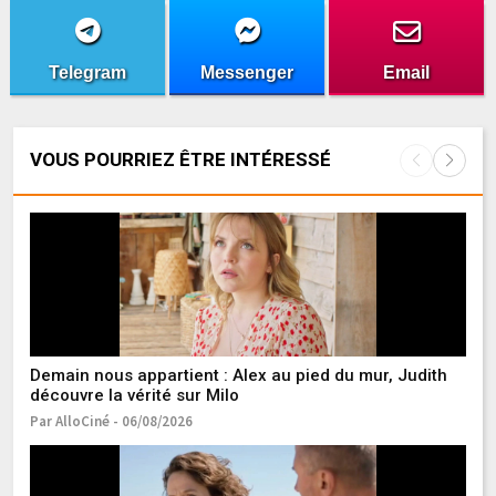
Telegram
Messenger
Email
VOUS POURRIEZ ÊTRE INTÉRESSÉ
Demain nous appartient : Alex au pied du mur, Judith
C'
découvre la vérité sur Milo
l'
r
Par AlloCiné - 06/08/2026
Pa