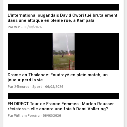
L’international ougandais David Owori tué brutalement
Li
dans une attaque en pleine rue, à Kampala
et
Par W.P. - 06/08/2026
Pa
Drame en Thaïlande: Foudroyé en plein match, un
Él
joueur perd la vie
M
Par 24heures - Sport - 06/08/2026
Pa
EN DIRECT Tour de France Femmes : Marlen Reusser
Lu
résistera-t-elle encore une fois à Demi Vollering?
Ma
Suivez la 6e étape avec nous
ph
Par William Pereira - 06/08/2026
Pa