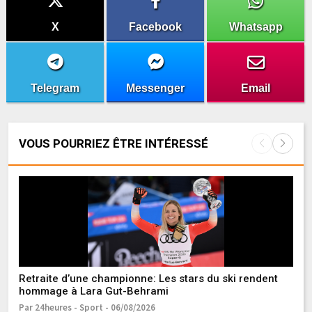
X
Facebook
Whatsapp
Telegram
Messenger
Email
VOUS POURRIEZ ÊTRE INTÉRESSÉ
Retraite d’une championne: Les stars du ski rendent
F
hommage à Lara Gut-Behrami
d’
Par 24heures - Sport - 06/08/2026
Pa