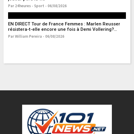
Par 24heures - Sport - 06/08/2026
Pa
EN DIRECT Tour de France Femmes : Marlen Reusser
Lu
résistera-t-elle encore une fois à Demi Vollering?
Ma
Suivez la 6e étape avec nous
ph
Par William Pereira - 06/08/2026
Pa