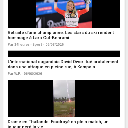
Retraite d’une championne: Les stars du ski rendent
F
hommage à Lara Gut-Behrami
d’
Par 24heures - Sport - 06/08/2026
Pa
L’international ougandais David Owori tué brutalement
Li
dans une attaque en pleine rue, à Kampala
et
Par W.P. - 06/08/2026
Pa
Drame en Thaïlande: Foudroyé en plein match, un
Él
joueur perd la vie
M