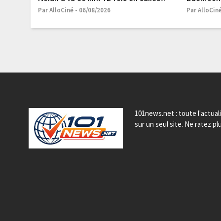
quand il était enfant et il l'adore
phénomène
Par AlloCiné - 06/08/2026
Par AlloCin
toujours autant !
101news.net : toute l'actual
sur un seul site. Ne ratez plu