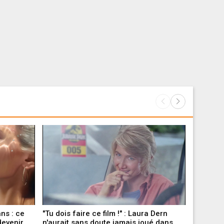
ns : ce
"Tu dois faire ce film !" : Laura Dern
Ce soir à
devenir
n'aurait sans doute jamais joué dans
avec Béré