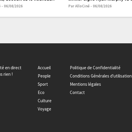
 horrifique de l’été
votre nouvelle obsession
é - 06/08/2026
Par AlloCiné - 06/08/2026
ité en direct
Accueil
Politique de Confidentialité
s rien !
People
Conditions Générales d'utilisation
Sport
Mentions légales
Eco
Contact
Culture
Voyage