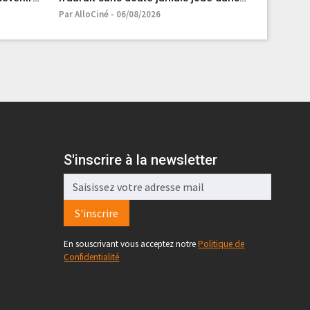
Jurassic Park sans les conseils de cet
pire enn
Par AlloCiné - 06/08/2026
Par AlloCin
acteur
S'inscrire à la newsletter
S'inscrire
En souscrivant vous acceptez notre
Politique de
Confidentialité