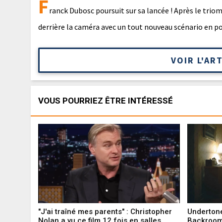
F
ranck Dubosc poursuit sur sa lancée ! Après le triom
derrière la caméra avec un tout nouveau scénario en p
VOIR L'AR
VOUS POURRIEZ ÊTRE INTÉRESSÉ
"J'ai traîné mes parents" : Christopher
Undertone
Nolan a vu ce film 12 fois en salles
Backroom