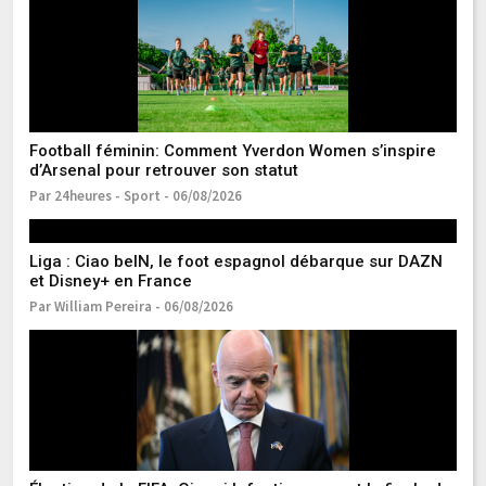
Ju
F
p
Pa
To
Football féminin: Comment Yverdon Women s’inspire
la
d’Arsenal pour retrouver son statut
Pa
Par 24heures - Sport - 06/08/2026
Fo
Liga : Ciao beIN, le foot espagnol débarque sur DAZN
P
et Disney+ en France
Pa
Par William Pereira - 06/08/2026
Cr