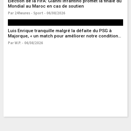
Élection de la FIFA: Gianni Infantino promet la finale du
di
Mondial au Maroc en cas de soutien
Pa
Par 24heures - Sport - 06/08/2026
Luis Enrique tranquille malgré la défaite du PSG à
Majorque, « un match pour améliorer notre condition
physique »
Par W.P. - 06/08/2026