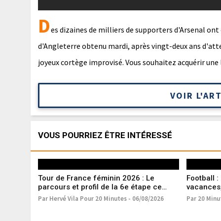
D
es dizaines de milliers de supporters d'Arsenal ont
d'Angleterre obtenu mardi, après vingt-deux ans d'atte
joyeux cortège improvisé. Vous souhaitez acquérir une 
VOIR L'AR
VOUS POURRIEZ ÊTRE INTÉRESSÉ
Tour de France féminin 2026 : Le
Football 
parcours et profil de la 6e étape ce
vacances,
jeudi 6 août
Majorque
Par Hervé Vila Pour 20 Minutes - 06/08/2026
Par 20 Minu