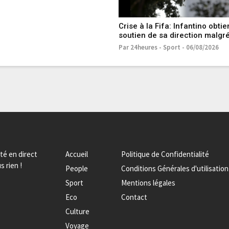
Crise à la Fifa: Infantino obtie
soutien de sa direction malgré
«erreurs»
Par 24heures - Sport - 06/08/2026
ité en direct
Accueil
Politique de Confidentialité
s rien !
People
Conditions Générales d'utilisation
Sport
Mentions légales
Eco
Contact
Culture
Voyage