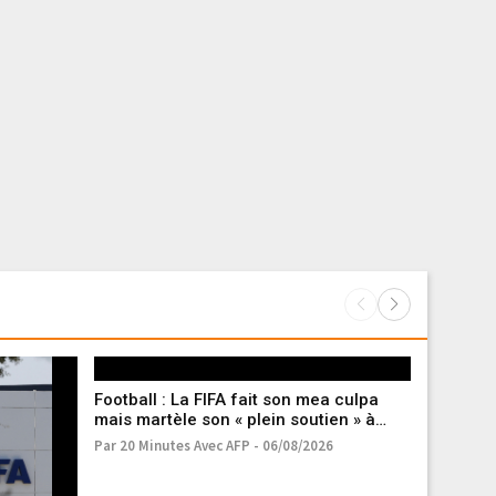
Football : La FIFA fait son mea culpa
mais martèle son « plein soutien » à
Infantino
Par 20 Minutes Avec AFP - 06/08/2026