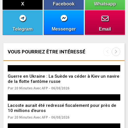
X
Facebook
Whatsapp
Telegram
Messenger
Email
VOUS POURRIEZ ÊTRE INTÉRESSÉ
Guerre en Ukraine : La Suède va céder à Kiev un navire
Le
de la flotte fantôme russe
Pa
Par 20 Minutes Avec AFP - 06/08/2026
Sé
Lacoste aurait été redressé fiscalement pour près de
pr
10 millions d’euros
Pa
Par 20 Minutes Avec AFP - 06/08/2026