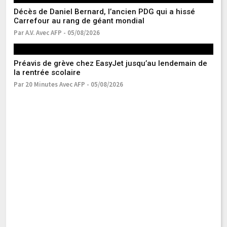
Mé
Décès de Daniel Bernard, l’ancien PDG qui a hissé
po
Carrefour au rang de géant mondial
Pa
Par A.V. Avec AFP - 05/08/2026
La
Préavis de grève chez EasyJet jusqu’au lendemain de
la
la rentrée scolaire
Pa
Par 20 Minutes Avec AFP - 05/08/2026