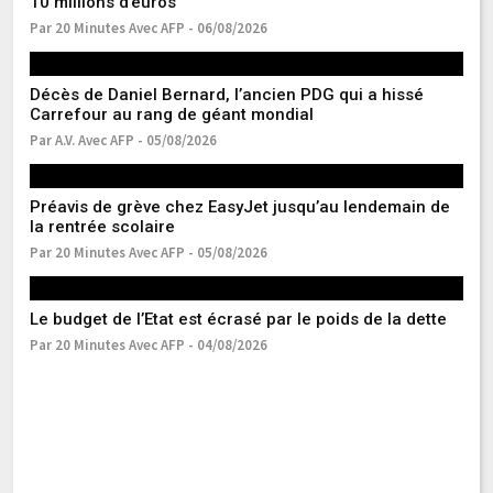
10 millions d’euros
pr
Par 20 Minutes Avec AFP - 06/08/2026
Pa
Décès de Daniel Bernard, l’ancien PDG qui a hissé
Mé
Carrefour au rang de géant mondial
po
Par A.V. Avec AFP - 05/08/2026
Pa
Préavis de grève chez EasyJet jusqu’au lendemain de
La
la rentrée scolaire
la
Par 20 Minutes Avec AFP - 05/08/2026
Pa
Le budget de l’Etat est écrasé par le poids de la dette
Bo
va
Par 20 Minutes Avec AFP - 04/08/2026
Pa