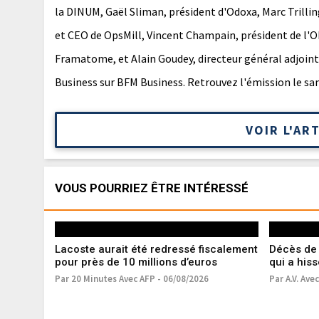
la DINUM, Gaël Sliman, président d'Odoxa, Marc Trilli
et CEO de OpsMill, Vincent Champain, président de l'O
Framatome, et Alain Goudey, directeur général adjoin
Business sur BFM Business. Retrouvez l'émission le sa
VOIR L'AR
VOUS POURRIEZ ÊTRE INTÉRESSÉ
Lacoste aurait été redressé fiscalement
Décès de 
pour près de 10 millions d’euros
qui a his
mondial
Par 20 Minutes Avec AFP - 06/08/2026
Par A.V. Ave