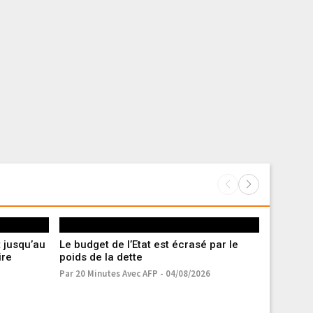
 jusqu’au
Le budget de l’Etat est écrasé par le
Sécheress
ire
poids de la dette
du manqu
France
Par 20 Minutes Avec AFP - 04/08/2026
Par A.V. - 