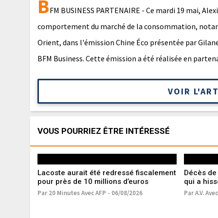
B
FM BUSINESS PARTENAIRE - Ce mardi 19 mai, Alexis
comportement du marché de la consommation, notamm
Orient, dans l'émission Chine Éco présentée par Gilane 
BFM Business. Cette émission a été réalisée en partena
VOIR L'AR
VOUS POURRIEZ ÊTRE INTÉRESSÉ
Lacoste aurait été redressé fiscalement
Décès de 
pour près de 10 millions d’euros
qui a his
mondial
Par 20 Minutes Avec AFP - 06/08/2026
Par A.V. Ave