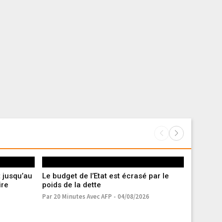
 jusqu’au
Le budget de l’Etat est écrasé par le
Sécheress
ire
poids de la dette
du manqu
France
Par 20 Minutes Avec AFP - 04/08/2026
Par A.V. - 