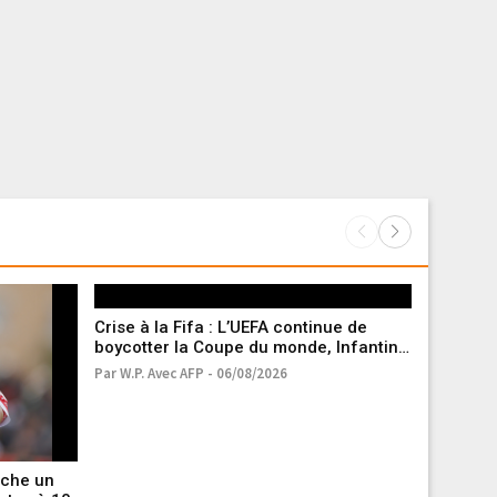
Crise à la Fifa : L’UEFA continue de
boycotter la Coupe du monde, Infantino
toujours sous pression
Par W.P. Avec AFP - 06/08/2026
ache un
Tour de 