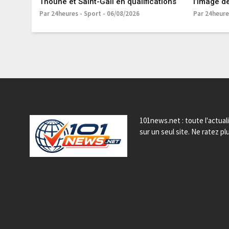
Thoune et Saint-Gall en qualifications
l’image d
Par 24heures - Sport - 06/08/2026
Par 24heure
101news.net : toute l'actual
sur un seul site. Ne ratez plu