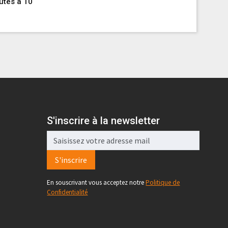
utes à 10
s’impose
maillot j
Par 24heur
S'inscrire à la newsletter
S'inscrire
En souscrivant vous acceptez notre
Politique de
Confidentialité