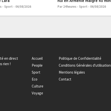
e Lara
nul en Arménie malgré 40 min
s - Sport - 06/08/2026
Par 24heures - Sport - 06/08/2026
ité en direct
Accueil
Politique de Confidentialité
s rien !
People
Conditions Générales d'utilisation
Sport
Mentions légales
Eco
Contact
Culture
Voyage