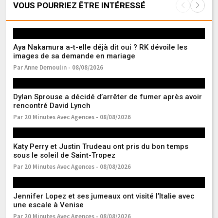
VOUS POURRIEZ ÊTRE INTÉRESSÉ
Aya Nakamura a-t-elle déjà dit oui ? RK dévoile les
C
images de sa demande en mariage
« 
Par Anne Demoulin - 08/08/2026
Pa
Dylan Sprouse a décidé d’arrêter de fumer après avoir
Ma
rencontré David Lynch
d’
Par 20 Minutes Avec Agences - 08/08/2026
Pa
Katy Perry et Justin Trudeau ont pris du bon temps
Ma
sous le soleil de Saint-Tropez
J
Par 20 Minutes Avec Agences - 08/08/2026
Pa
Jennifer Lopez et ses jumeaux ont visité l’Italie avec
La
une escale à Venise
im
Par 20 Minutes Avec Agences - 08/08/2026
Pa