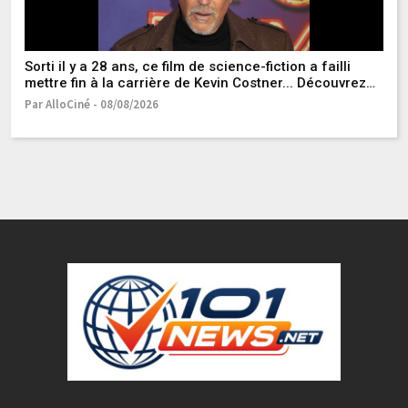
[
Pa
Sorti il y a 28 ans, ce film de science-fiction a failli
mettre fin à la carrière de Kevin Costner... Découvrez
son pire échec au box-office !
Par AlloCiné - 08/08/2026