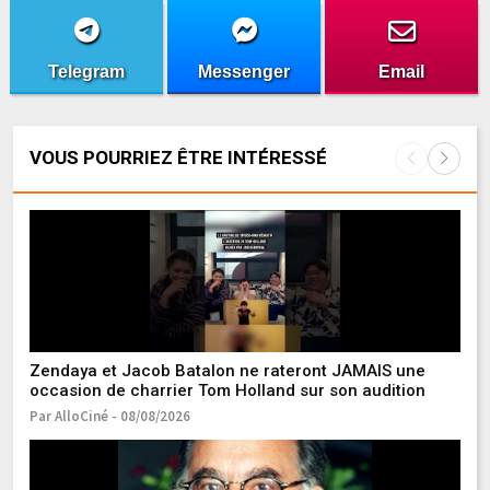
Telegram
Messenger
Email
VOUS POURRIEZ ÊTRE INTÉRESSÉ
Zendaya et Jacob Batalon ne rateront JAMAIS une
De
occasion de charrier Tom Holland sur son audition
c
Par AlloCiné - 08/08/2026
Pa