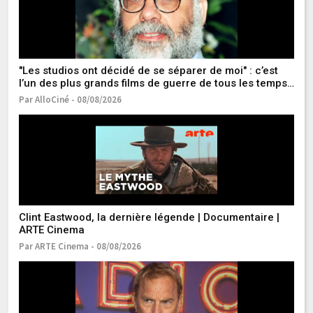
"Les studios ont décidé de se séparer de moi" : c’est
"V
l’un des plus grands films de guerre de tous les temps…
He
Mais Francis Ford Coppola en a été viré !
s
Par AlloCiné - 08/08/2026
Pa
Mi
es
Pa
Clint Eastwood, la dernière légende | Documentaire |
ARTE Cinema
Par ARTE Cinema - 08/08/2026
Un
Ce