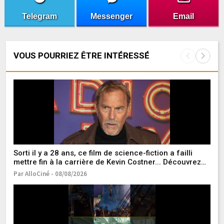
Telegram
Messenger
Email
VOUS POURRIEZ ÊTRE INTÉRESSÉ
Sorti il y a 28 ans, ce film de science-fiction a failli
Un
mettre fin à la carrière de Kevin Costner... Découvrez
Ce
son pire échec au box-office !
[
Par AlloCiné - 08/08/2026
Pa