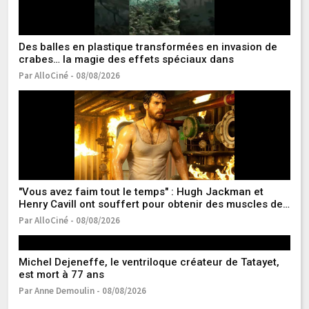
Des balles en plastique transformées en invasion de
Ce
crabes… la magie des effets spéciaux dans
d
Par AlloCiné - 08/08/2026
Pa
« 
d
pa
Pa
"Vous avez faim tout le temps" : Hugh Jackman et
Henry Cavill ont souffert pour obtenir des muscles de
super-héros
Par AlloCiné - 08/08/2026
Michel Dejeneffe, le ventriloque créateur de Tatayet,
De
est mort à 77 ans
re
s
Par Anne Demoulin - 08/08/2026
Pa