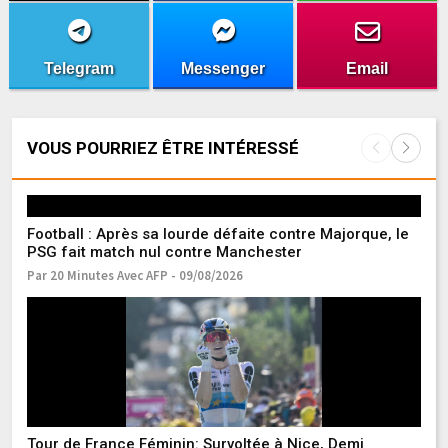
Telegram
Messenger
Email
VOUS POURRIEZ ÊTRE INTÉRESSÉ
Football : Après sa lourde défaite contre Majorque, le
PSG fait match nul contre Manchester
Par 20 Minutes Avec AFP - 09/08/2026
G
re
Pa
Tour de France Féminin: Survoltée à Nice, Demi