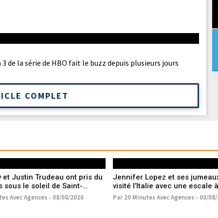
3 de la série de HBO fait le buzz depuis plusieurs jours
TICLE COMPLET
y et Justin Trudeau ont pris du
Jennifer Lopez et ses jumeau
 sous le soleil de Saint-
visité l’Italie avec une escale 
tes Avec Agences - 08/08/2026
Par 20 Minutes Avec Agences - 08/08