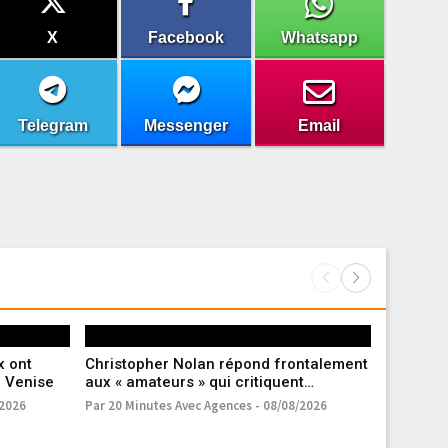
X
Facebook
Whatsapp
Telegram
Messenger
Email
x ont
Christopher Nolan répond frontalement
Machine G
à Venise
aux « amateurs » qui critiquent
de l’avoi
« L’Odyssée »
/2026
Par 20 Minutes Avec Agences - 08/08/2026
Par 20 Min