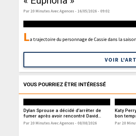
« Euphoria »
Par 20 Minutes Avec Agences - 16/05/2026 - 09:02
L
a trajectoire du personnage de Cassie dans la saison 
VOIR L'AR
VOUS POURRIEZ ÊTRE INTÉRESSÉ
Dylan Sprouse a décidé d’arrêter de
Katy Perr
fumer après avoir rencontré David
bon temps
Lynch
Tropez
Par 20 Minutes Avec Agences - 08/08/2026
Par 20 Minu